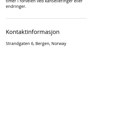
timer i forveien ved kanselleringer eller
endringer.
Kontaktinformasjon
Strandgaten 6, Bergen, Norway
Gå til toppen
Do Not Sell My Personal Information
Kontortid: 10 - 14 hverdager etter avtale
Epost (kontor):
kontoret.vestland@foreningenfri.no
Tlf (kontor):
905 37 600
Epost (leder):
torgeir.toppe1@gmail.com
Tlf (leder):
959 32 693